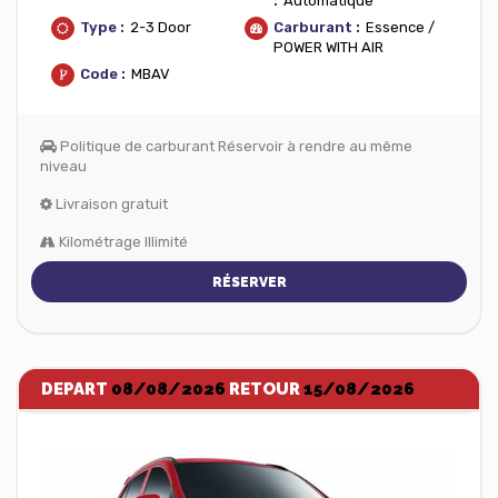
:
Automatique
Type :
2-3 Door
Carburant :
Essence /
POWER WITH AIR
Code :
MBAV
Politique de carburant Réservoir à rendre au même
niveau
Livraison gratuit
Kilométrage Illimité
RÉSERVER
DEPART
08/08/2026
RETOUR
15/08/2026