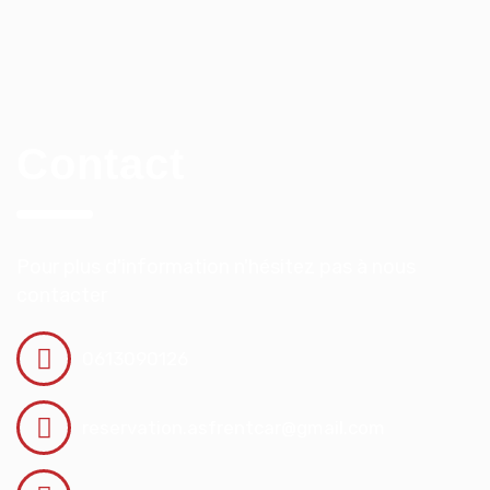
Contact
Pour plus d'information n'hésitez pas à nous
contacter
0613090126
reservation.asfrentcar@gmail.com