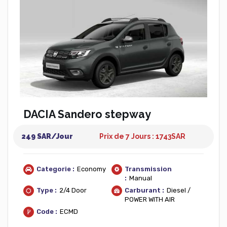
DACIA Sandero stepway
249 SAR/Jour
Prix de 7 Jours : 1743
SAR
Categorie :
Economy
Transmission
:
Manual
Type :
2/4 Door
Carburant :
Diesel /
POWER WITH AIR
Code :
ECMD