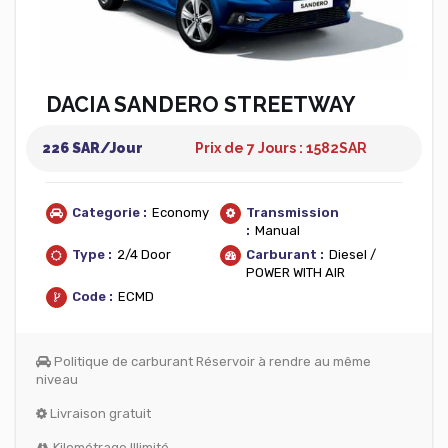
DACIA SANDERO STREETWAY
226 SAR/Jour
Prix de 7 Jours : 1582
SAR
Categorie :
Economy
Transmission
:
Manual
Type :
2/4 Door
Carburant :
Diesel /
POWER WITH AIR
Code :
ECMD
Politique de carburant Réservoir à rendre au même
niveau
Livraison gratuit
Kilométrage Illimité