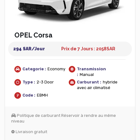
OPEL Corsa
294 SAR/Jour
Prix de 7 Jours : 2058
SAR
Categorie :
Economy
Transmission
:
Manual
Type :
2-3 Door
Carburant :
hybride
avec air climatisé
Code :
EBMH
Politique de carburant Réservoir à rendre au même
niveau
Livraison gratuit