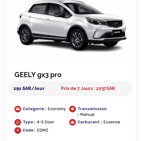
GEELY gx3 pro
291 SAR/Jour
Prix de 7 Jours : 2037
SAR
Categorie :
Economy
Transmission
:
Manual
Type :
4-5 Door
Carburant :
Essence
Code :
EDMZ