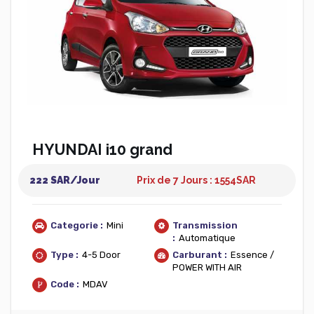
HYUNDAI i10 grand
222 SAR/Jour
Prix de 7 Jours : 1554
SAR
Categorie :
Mini
Transmission
:
Automatique
Type :
4-5 Door
Carburant :
Essence /
POWER WITH AIR
Code :
MDAV