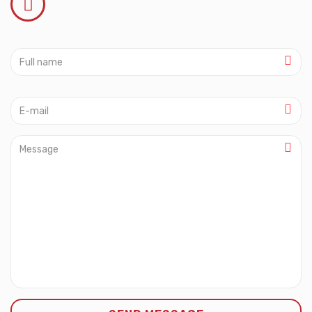
Full
name
E-
mail
Message